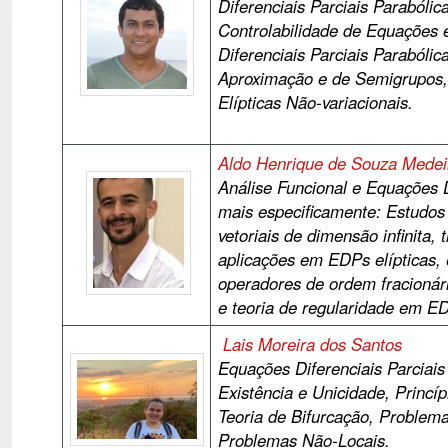
Diferenciais Parciais Parabólic
Controlabilidade de Equações
Diferenciais Parciais Parabólic
Aproximação e de Semigrupos,
El
ípticas Não-variacionais.
Aldo Henrique de Souza Medei
Análise Funcional e Equações Di
mais especificamente: Estudos
vetoriais de dimensão infinita,
aplicações em EDPs elípticas,
operadores de ordem fracionári
e teoria de regularidade em ED
Lais Moreira dos Santos
Equa
ções Diferenciais Parciais
Exist
ê
ncia e Unicidade, Princ
í
p
Teoria de Bifurcação, Problem
Problemas Não-Locais.