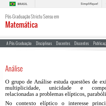
Simplifique!
BRASIL
Pós-Graduação Strictu Sensu em
Matemática
A Pós-Graduação
Disciplinas
Docentes
Discentes
Publica
Análise
O
grupo de Análise estuda questõ
es de exi
multiplicidade, unicidade e compo
relacionadas a problemas el
ípticos
, parab
ó
l
No contexto el
íptico o interesse prin