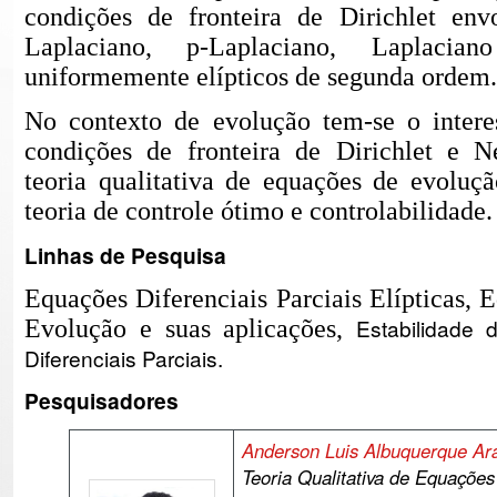
condições de fronteira de Dirichlet env
Laplaciano, p-Laplaciano, Laplacia
uniformemente elípticos de segunda ordem.
No contexto de evolução tem-se o inter
condições de fronteira de Dirichlet e 
teoria qualitativa de equa
çõ
es de evolu
çã
teoria de controle ótimo e controlabilidade.
Linhas de Pesquisa
Equa
ções Diferenciais Parciais Elípticas,
E
Estabilidade
Evolução e suas aplicaçõ
es,
Diferenciais Parciais.
Pesquisadores
Anderson Luis Albuquerque Ar
T
eoria Qualitativa de Equa
çõ
e